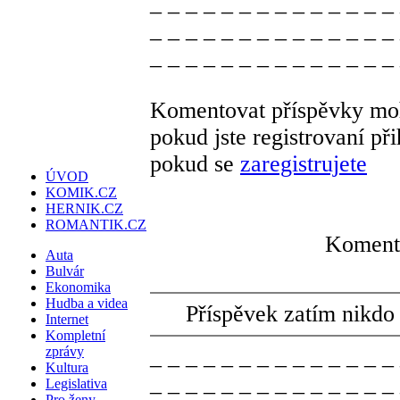
_ _ _ _ _ _ _ _ _ _ _ _ _ _
_ _ _ _ _ _ _ _ _ _ _ _ _ _
_ _ _ _ _ _ _ _ _ _ _ _ _ _
Komentovat příspěvky moh
pokud jste registrovaní př
pokud se
zaregistrujete
ÚVOD
KOMIK.CZ
HERNIK.CZ
ROMANTIK.CZ
Komentá
Auta
Bulvár
Ekonomika
Hudba a videa
Příspěvek zatím nikdo
Internet
Kompletní
_ _ _ _ _ _ _ _ _ _ _ _ _ _
zprávy
Kultura
_ _ _ _ _ _ _ _ _ _ _ _ _ _
Legislativa
Pro ženy