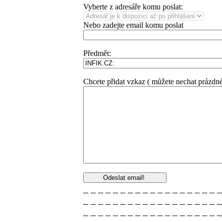
Vyberte z adresáře komu poslat:
Nebo zadejte email komu poslat
Předmět:
Chcete přidat vzkaz ( můžete nechat prázdné
_ _ _ _ _ _ _ _ _ _ _ _ _ _ _ _ _ _ _
_ _ _ _ _ _ _ _ _ _ _ _ _ _ _ _ _ _ _
_ _ _ _ _ _ _ _ _ _ _ _ _ _ _ _ _ _ _