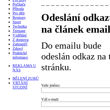
_ _ _ _ _ _ _ _ _ _ _ _ _ _
Počítače
Příroda
Pro děti
Odeslání odkaz
Regiony
Sport
na článek emai
Technika
Teenage
Vzdělání
Z domova
Do emailu bude
Zahraničí
Zdraví
Praktické
odeslán odkaz na 
informace
stránku.
REKLAMA U
NÁS
BĚLENÍ ZUBŮ
VRTÁNÍ
Vaše jméno:
STUDNÍ
Váš e-mail: