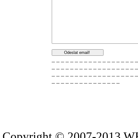
_ _ _ _ _ _ _ _ _ _ _ _ _ _ _ _ _ _ _
_ _ _ _ _ _ _ _ _ _ _ _ _ _ _ _ _ _ _
_ _ _ _ _ _ _ _ _ _ _ _ _ _ _ _ _ _ _
_ _ _ _ _ _ _ _ _ _ _ _ _ _ _
Copyright © 2007-2013 