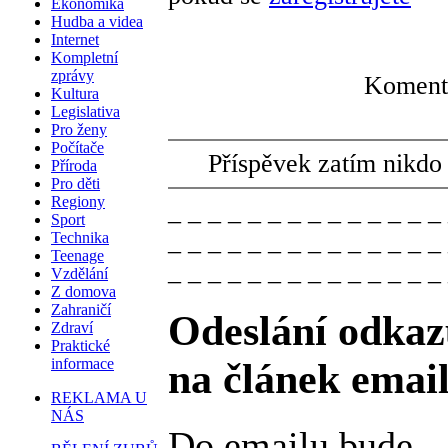
Ekonomika
Hudba a videa
Internet
Kompletní
zprávy
Komentá
Kultura
Legislativa
Pro ženy
Počítače
Příspěvek zatím nikdo
Příroda
Pro děti
Regiony
_ _ _ _ _ _ _ _ _ _ _ _ _ _
Sport
_ _ _ _ _ _ _ _ _ _ _ _ _ _
Technika
Teenage
_ _ _ _ _ _ _ _ _ _ _ _ _ _
Vzdělání
Z domova
Zahraničí
Odeslání odkaz
Zdraví
Praktické
informace
na článek emai
REKLAMA U
NÁS
Do emailu bude