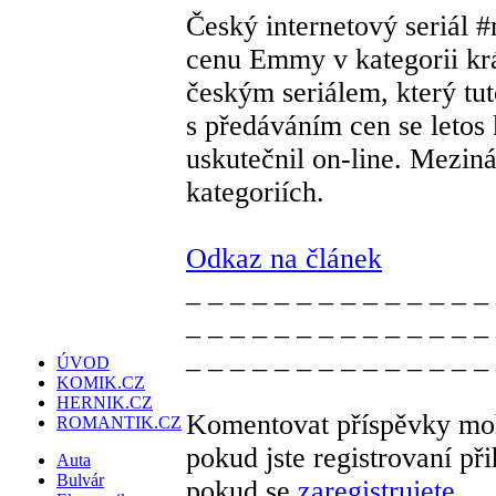
Český internetový seriál 
cenu Emmy v kategorii krát
českým seriálem, který tut
s předáváním cen se letos
uskutečnil on-line. Mezin
kategoriích.
Odkaz na článek
_ _ _ _ _ _ _ _ _ _ _ _ _ _
_ _ _ _ _ _ _ _ _ _ _ _ _ _
_ _ _ _ _ _ _ _ _ _ _ _ _ _
ÚVOD
KOMIK.CZ
HERNIK.CZ
Komentovat příspěvky moh
ROMANTIK.CZ
pokud jste registrovaní př
Auta
Bulvár
pokud se
zaregistrujete