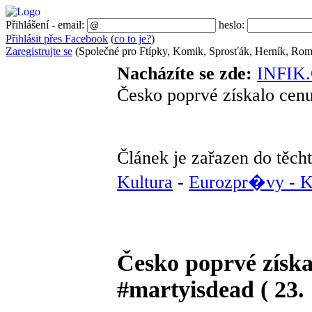
Přihlášení - email:
heslo:
Přihlásit přes Facebook
(
co to je?
)
Zaregistrujte se
(Společné pro Ftípky, Komik, Sprosťák, Herník, Roma
Nacházíte se zde:
INFIK
Česko poprvé získalo cen
Článek je zařazen do těcht
Kultura
-
Eurozpr�vy - K
Česko poprvé získa
#martyisdead ( 23. 