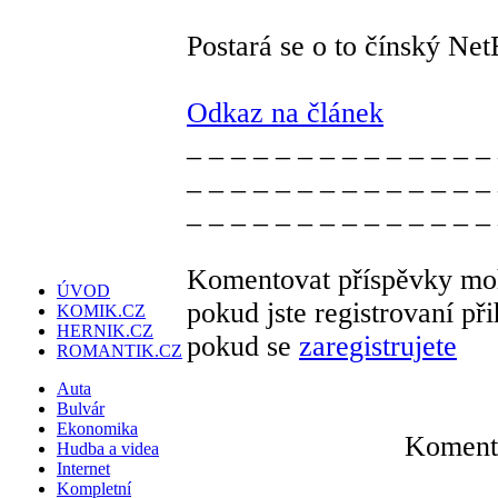
Postará se o to čínský Net
Odkaz na článek
_ _ _ _ _ _ _ _ _ _ _ _ _ _
_ _ _ _ _ _ _ _ _ _ _ _ _ _
_ _ _ _ _ _ _ _ _ _ _ _ _ _
Komentovat příspěvky moh
ÚVOD
pokud jste registrovaní př
KOMIK.CZ
HERNIK.CZ
pokud se
zaregistrujete
ROMANTIK.CZ
Auta
Bulvár
Ekonomika
Komentá
Hudba a videa
Internet
Kompletní