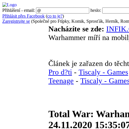
Přihlášení - email:
heslo:
Přihlásit přes Facebook
(
co to je?
)
Zaregistrujte se
(Společné pro Ftípky, Komik, Sprosťák, Herník, Roma
Nacházíte se zde:
INFIK
Warhammer míří na mobil
Článek je zařazen do těcht
Pro d?ti
-
Tiscaly - Games
Teenage
-
Tiscaly - Game
Total War: Warham
24.11.2020 15:35:07