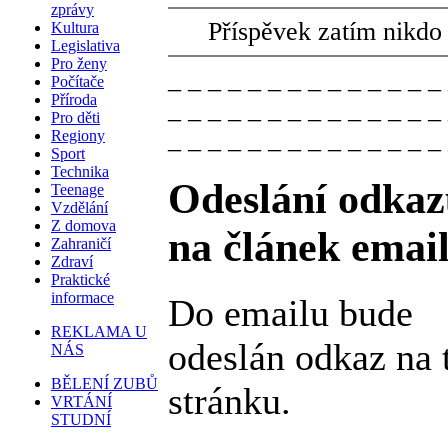
zprávy
Příspěvek zatím nikdo
Kultura
Legislativa
Pro ženy
_ _ _ _ _ _ _ _ _ _ _ _ _ _
Počítače
Příroda
_ _ _ _ _ _ _ _ _ _ _ _ _ _
Pro děti
_ _ _ _ _ _ _ _ _ _ _ _ _ _
Regiony
Sport
Technika
Odeslání odkaz
Teenage
Vzdělání
Z domova
na článek emai
Zahraničí
Zdraví
Praktické
informace
Do emailu bude
REKLAMA U
odeslán odkaz na 
NÁS
BĚLENÍ ZUBŮ
stránku.
VRTÁNÍ
STUDNÍ