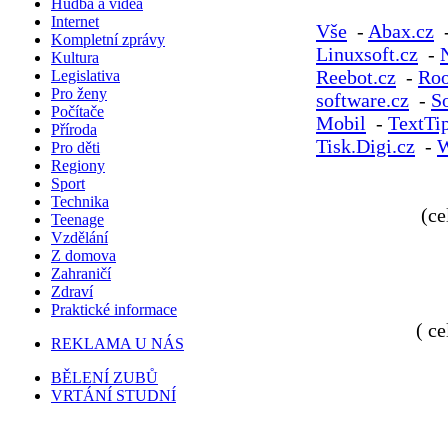
Hudba a videa
Internet
Vše
-
Abax.cz
Kompletní zprávy
Linuxsoft.cz
-
Kultura
Reebot.cz
-
Roo
Legislativa
Pro ženy
software.cz
-
S
Počítače
Mobil
-
TextTip
Příroda
Tisk.Digi.cz
-
W
Pro děti
Regiony
Sport
Technika
(ce
Teenage
Vzdělání
Z domova
Zahraničí
Zdraví
Praktické informace
( c
REKLAMA U NÁS
BĚLENÍ ZUBŮ
VRTÁNÍ STUDNÍ