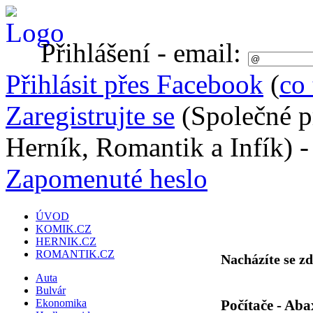
Přihlášení - email:
Přihlásit přes Facebook
(
co 
Zaregistrujte se
(Společné p
Herník, Romantik a Infík) 
Zapomenuté heslo
ÚVOD
KOMIK.CZ
HERNIK.CZ
ROMANTIK.CZ
Nacházíte se z
Auta
Bulvár
Počítače - Aba
Ekonomika