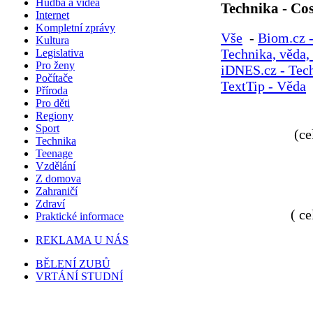
Hudba a videa
Technika - C
Internet
Kompletní zprávy
Vše
-
Biom.cz -
Kultura
Technika, věda, 
Legislativa
Pro ženy
iDNES.cz - Tec
Počítače
TextTip - Věda
Příroda
Pro děti
Regiony
Sport
(ce
Technika
Teenage
Vzdělání
Z domova
Zahraničí
Zdraví
( c
Praktické informace
REKLAMA U NÁS
BĚLENÍ ZUBŮ
VRTÁNÍ STUDNÍ