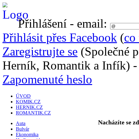
Přihlášení - email:
Přihlásit přes Facebook
(
co 
Zaregistrujte se
(Společné p
Herník, Romantik a Infík) 
Zapomenuté heslo
ÚVOD
KOMIK.CZ
HERNIK.CZ
ROMANTIK.CZ
Nacházíte se z
Auta
Bulvár
Ekonomika