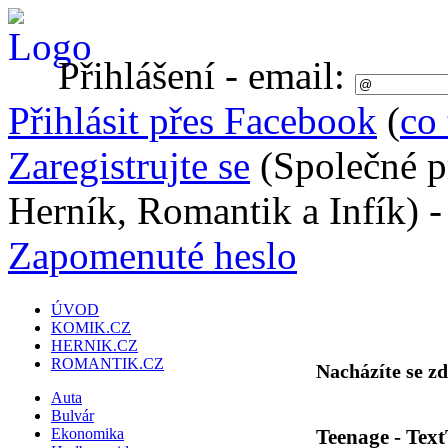
Přihlášení - email:
Přihlásit přes Facebook
(
co 
Zaregistrujte se
(Společné p
Herník, Romantik a Infík) 
Zapomenuté heslo
ÚVOD
KOMIK.CZ
HERNIK.CZ
ROMANTIK.CZ
Nacházíte se z
Auta
Bulvár
Teenage - Text
Ekonomika