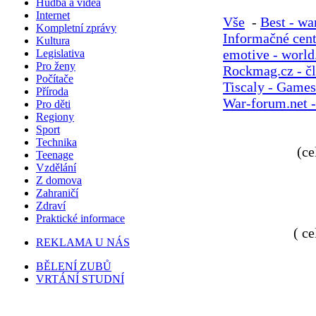
Hudba a videa
Internet
Vše
-
Best - wa
Kompletní zprávy
Informačné cen
Kultura
emotive - world
Legislativa
Pro ženy
Rockmag.cz - č
Počítače
Tiscaly - Games
Příroda
War-forum.net -
Pro děti
Regiony
Sport
Technika
(ce
Teenage
Vzdělání
Z domova
Zahraničí
Zdraví
Praktické informace
( c
REKLAMA U NÁS
BĚLENÍ ZUBŮ
VRTÁNÍ STUDNÍ